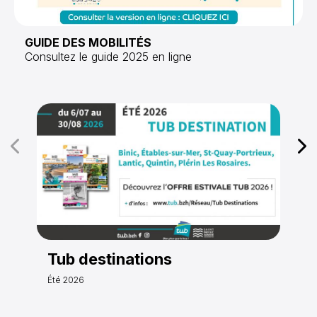
GUIDE DES MOBILITÉS
Consultez le guide 2025 en ligne
Tub destinations
Fes
HIL
Été 2026
J'y va