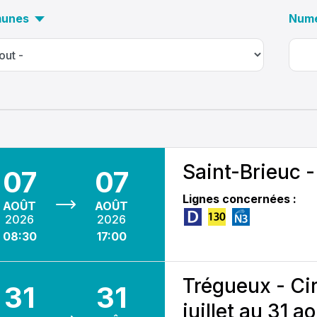
unes
Numé
Saint-Brieuc 
07
07
Lignes concernées :
AOÛT
AOÛT
2026
2026
08:30
17:00
Trégueux - Cir
31
31
juillet au 31 a