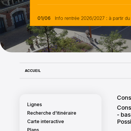
01/06
Info rentrée 2026/2027 : à partir du
ACCUEIL
Navigation princi
Cons
Lignes
Consu
Recherche d'itinéraire
- bas
Possi
Carte interactive
Plans