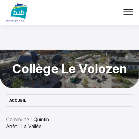
Aller
e-boutique
TUB
au
contenu
principal
Collège Le Volozen
ACCUEIL
Commune : Quintin
Arrêt : La Vallée