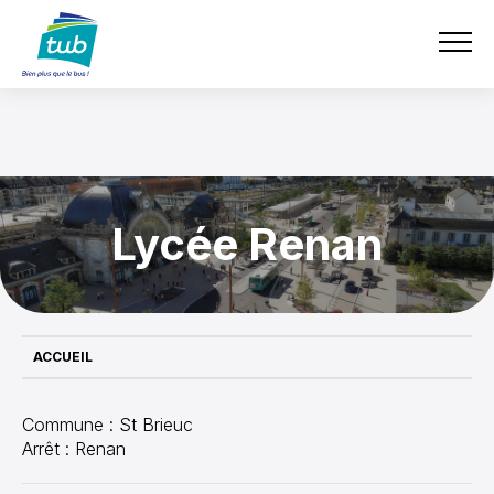
Aller
e-boutique
TUB
au
contenu
principal
Lycée Renan
ACCUEIL
Commune : St Brieuc
Arrêt : Renan