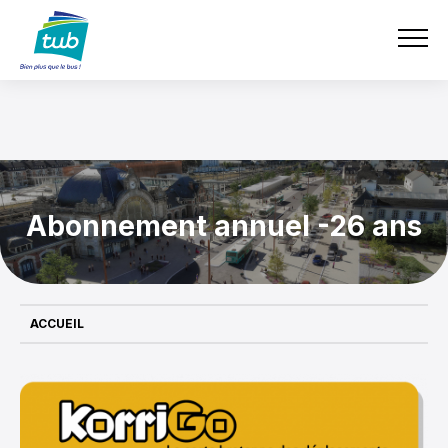
Aller
e-boutique
TUB
au
contenu
principal
Abonnement annuel -26 ans
ACCUEIL