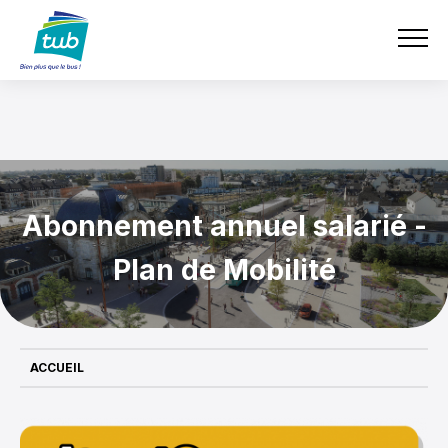
e-boutique
Aller
TUB
au
contenu
principal
Abonnement annuel salarié -
Plan de Mobilité
ACCUEIL