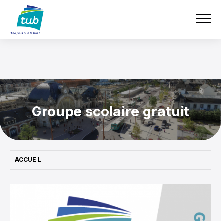
Aller
e-boutique
TUB
au
contenu
principal
Groupe scolaire gratuit
ACCUEIL