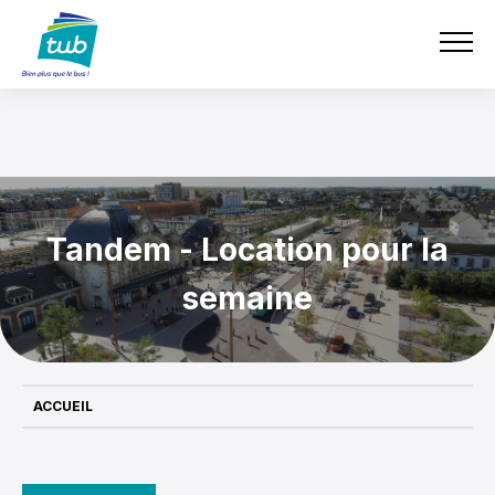
Aller
e-boutique
TUB
au
contenu
principal
Tandem - Location pour la
semaine
ACCUEIL