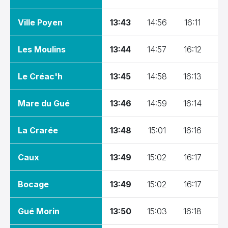
21:30
Ville Poyen
13:43
14:56
16:11
16
22:00
Les Moulins
13:44
14:57
16:12
16
22:30
23:00
Le Créac'h
13:45
14:58
16:13
17
23:30
Mare du Gué
13:46
14:59
16:14
17
EFFACER
La Crarée
13:48
15:01
16:16
17
Caux
13:49
15:02
16:17
17
Bocage
13:49
15:02
16:17
17
Gué Morin
13:50
15:03
16:18
17