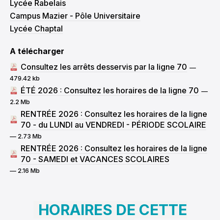
Lycée Rabelais
Campus Mazier - Pôle Universitaire
Lycée Chaptal
A télécharger
Consultez les arrêts desservis par la ligne 70
—
00:00
479.42 kb
00:30
01:00
ÉTÉ 2026 : Consultez les horaires de la ligne 70
—
01:30
2.2 Mb
02:00
RENTRÉE 2026 : Consultez les horaires de la ligne
02:30
70 - du LUNDI au VENDREDI - PÉRIODE SCOLAIRE
03:00
— 2.73 Mb
03:30
RENTRÉE 2026 : Consultez les horaires de la ligne
04:00
70 - SAMEDI et VACANCES SCOLAIRES
04:30
— 2.16 Mb
05:00
05:30
06:00
HORAIRES DE CETTE
06:30
07:00