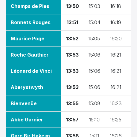
Champs de Pies
13:50
15:03
16:18
17
Bonnets Rouges
13:51
15:04
16:19
17
Maurice Poge
13:52
15:05
16:20
17
Roche Gauthier
13:53
15:06
16:21
17
Léonard de Vinci
13:53
15:06
16:21
17
Aberystwyth
13:53
15:06
16:21
17
Bienvenüe
13:55
15:08
16:23
17
Abbé Garnier
13:57
15:10
16:25
17
Gare Bir Hakeim
13:58
15:11
16:26
17