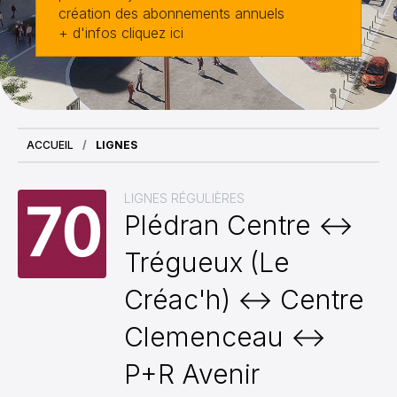
création des abonnements annuels
+ d'infos cliquez ici
ACCUEIL
LIGNES
LIGNES RÉGULIÈRES
Plédran Centre ↔
Trégueux (Le
Créac'h) ↔ Centre
Clemenceau ↔
P+R Avenir